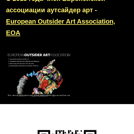
ассоциации аутсайдер арт
-
European
Outsider
Art
Association,
EOA