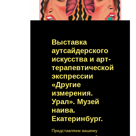
10.10 - 12.11.
Выставка
аутсайдерского
искусства и арт-
терапевтической
экспрессии
«Другие
измерения.
Урал». Музей
наива.
Екатеринбург.
Представляем вашему