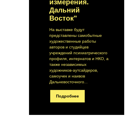
измерения.
Дальний
Восток"
На выставке будут
представлены самобытные
художественные работы
авторов и студийцев
учреждений психиатрического
профиля, интернатов и НКО, а
также независимых
художников-аутсайдеров,
самоучек и наивов
Дальневосточного...
Подробнее