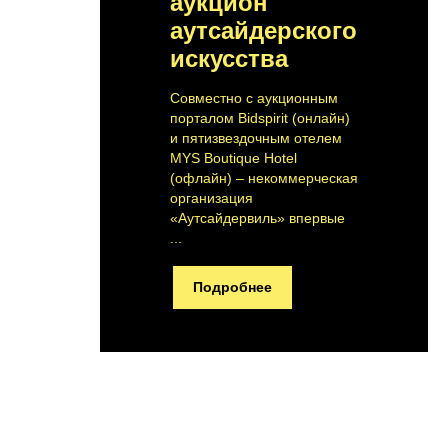
аукцион
аутсайдерского
искусства
Совместно с аукционным
порталом Bidspirit (онлайн)
и пятизвездочным отелем
MYS Boutique Hotel
(офлайн) – некоммерческая
организация
«Аутсайдервиль» впервые
...
Подробнее