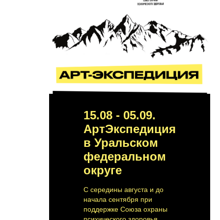
15.08 - 05.09.
АртЭкспедиция
в Уральском
федеральном
округе
С середины августа и до
начала сентября при
поддержке Союза охраны
психического здоровья