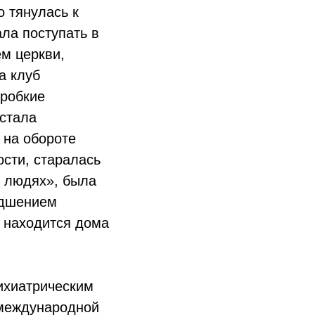
о тянулась к
ла поступать в
м церкви,
а клуб
 робкие
 стала
 на обороте
сти, старалась
х людях», была
удшением
 находится дома
сихиатрическим
 международной