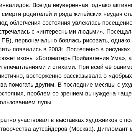
инвалидов. Всегда неуверенная, однако активн
смерти родителей и ряда житейских неудач ста
иод облегчения состояния увлеклась посещение
встречалась с «интересными людьми». Посещал
 ПБ), первоначально боялась рисовать, однако
лят» появились в 2003г. Постепенно в рисунках
сюжет иконы «Богоматерь Прибавления Ума», а
 впечатлениями и стихами. При всей её ранимо
мистично, восторженно рассказывала о «добры
ова помогать другим. В последние месяцы с ух
остояния, проблем со зрением вынуждена чаще
пользованием лупы.
кратно участвовал в выставках художников с п
 творчества аутсайдеров (Москва). Дипломант