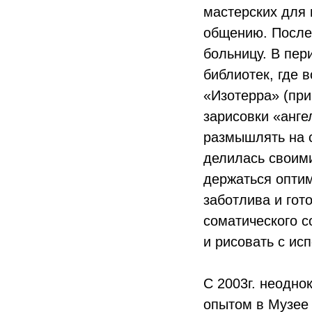
мастерских для 
общению. После 
больницу. В пер
библиотек, где 
«Изотерра» (при
зарисовки «анге
размышлять на 
делилась своими
держаться опти
заботлива и гот
соматического с
и рисовать с ис
С 2003г. неодно
опытом в Музее